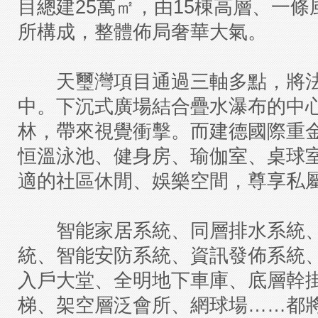
目總建25萬㎡，由15棟高層、一
所構成，整體佈局奢華大氣。
天璽灣項目通過三軸多點，將法
中。下沉式廣場結合疊水瀑布的中心
林，帶來視覺衝擊。而建德國際重
恒溫泳池、健身房、瑜伽室、桌球
適的社區休閒、娛樂空間，尊享私
智能家居系統、同層排水系統、
統、智能安防系統、資訊發佈系統
入戶大堂、全明地下車庫、底層幹
梯、架空層泛會所、網球場……都