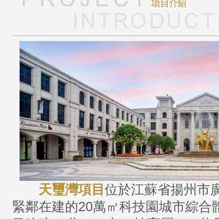
天璽灣項目
位於江蘇省揚州市
緊鄰在建的20萬㎡科技園城市綜合